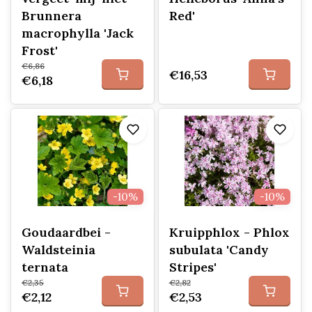
Brunnera
Red'
macrophylla 'Jack
Frost'
€6,86
€16,53
€6,18
-10%
-10%
Goudaardbei -
Kruipphlox - Phlox
Waldsteinia
subulata 'Candy
ternata
Stripes'
€2,35
€2,82
€2,12
€2,53