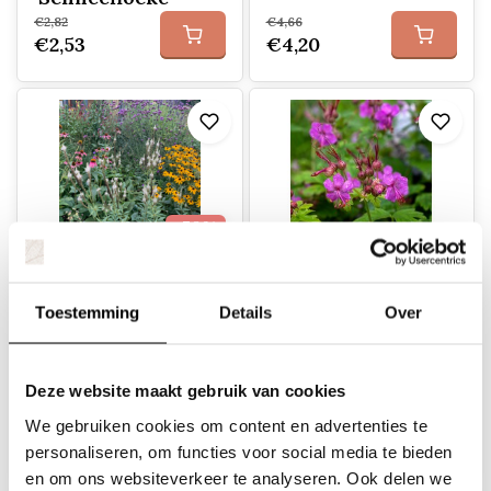
€2,82
€4,66
€2,53
€4,20
-50%
Goedkope
Ooievaarsbek -
verrassingspakket
Geranium
Toestemming
Details
Over
bloeiende vaste
macrorrhizum
planten border
'Czakor'
(1m2)
Deze website maakt gebruik van cookies
€19,95
We gebruiken cookies om content en advertenties te
€3,44
€9,95
personaliseren, om functies voor social media te bieden
en om ons websiteverkeer te analyseren. Ook delen we