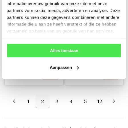
informatie over uw gebruik van onze site met onze
partners voor social media, adverteren en analyse. Deze
partners kunnen deze gegevens combineren met andere
informatie die u aan ze heeft verstrekt of die ze hebben
verzameld op basis van uw gebruik van hun services.
-10%
Zonnehoed -
Steenanjer -
Alles toestaan
Echinacea 'Hot
Dianthus deltoides
Summer'
'Albiflorus'
Aanpassen
€1,98
€6,86
€1,78
1
2
3
4
5
12