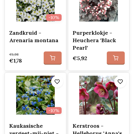
-10%
Zandkruid -
Purperklokje -
Arenaria montana
Heuchera 'Black
Pearl'
€1,98
€5,92
€1,78
-10%
Kaukasische
Kerstroos -
vergeet-mij-niet -
Helleborus 'Anna's