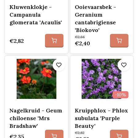
Kluwenklokje -
Ooievaarsbek -
Campanula
Geranium
glomerata 'Acaulis'
cantabrigiense
'Biokovo'
€2,66
€2,82
€2,40
-10%
Nagelkruid - Geum
Kruipphlox - Phlox
chiloense 'Mrs
subulata 'Purple
Bradshaw'
Beauty'
€2,82
€2,35