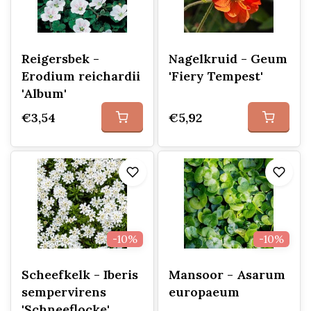
Reigersbek -
Nagelkruid - Geum
Erodium reichardii
'Fiery Tempest'
'Album'
€3,54
€5,92
-10%
-10%
Scheefkelk - Iberis
Mansoor - Asarum
sempervirens
europaeum
'Schneeflocke'