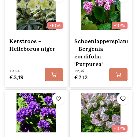
-10%
-10%
Kerstroos -
Schoenlappersplant
Helleborus niger
- Bergenia
cordifolia
'Purpurea'
€3,54
€2,35
€3,19
€2,12
-10%