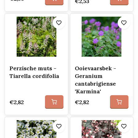
€2,53
Perzische muts -
Ooievaarsbek -
Tiarella cordifolia
Geranium
cantabrigiense
'Karmina'
€2,82
€2,82