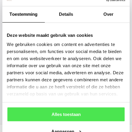
Staat uw plantsoort of maat er niet
tussen? Laat het ons weten, dan
Toestemming
Details
Over
gaan we voor u kijken. Stuur ons
de plantnaam, hoogte, stamdikte en
Deze website maakt gebruik van cookies
vorm. Wilt u weten hoe uw plant of
We gebruiken cookies om content en advertenties te
boom er ongeveer eruit ziet? We
personaliseren, om functies voor social media te bieden
kunnen u een foto sturen.
en om ons websiteverkeer te analyseren. Ook delen we
informatie over uw gebruik van onze site met onze
info@tuinplantenbezorgd.nl
partners voor social media, adverteren en analyse. Deze
partners kunnen deze gegevens combineren met andere
06 45 601 508 (tijdelijk niet bereikbaar)
informatie die u aan ze heeft verstrekt of die ze hebben
verzameld op basis van uw gebruik van hun services.
156
customers give us a
4.7
/
5
at
Alles toestaan
Recent bekeken
Aanpassen